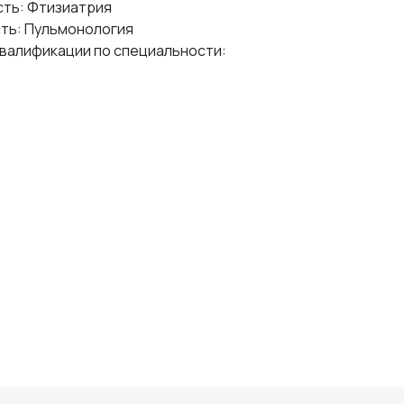
сть: Фтизиатрия
сть: Пульмонология
 квалификации по специальности: