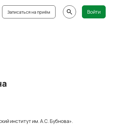
Войти
Записаться на приём
на
ий институт им. А.С. Бубнова».