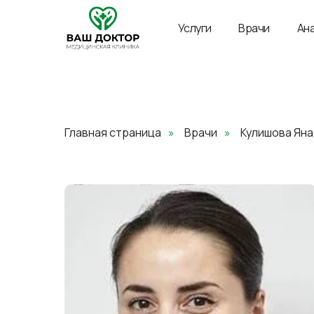
Услуги
Врачи
Ан
Главная страница
»
Врачи
»
Кулишова Яна