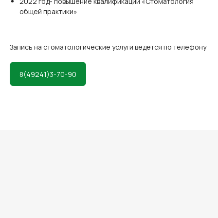
2022 год- повышение квалификации «Стоматология
общей практики»
Запись на стоматологические услуги ведётся по телефону
Главная
Анализы
8(49241)3-70-90
Услуги
Пациентам
Врачи
Контакты
Телефон для записи:
Email: